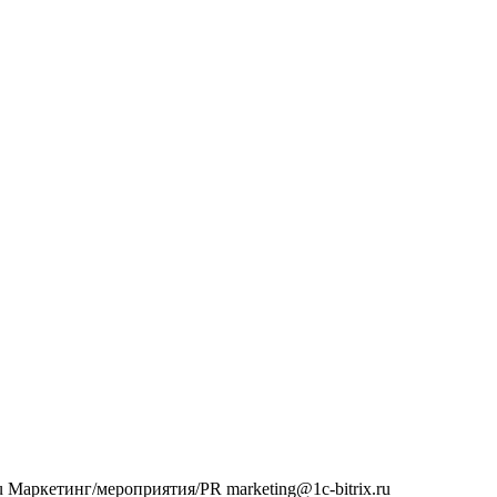
u
Маркетинг/мероприятия/PR
marketing@1c-bitrix.ru