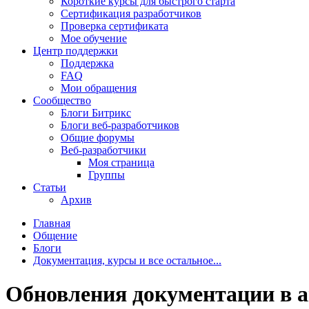
Короткие курсы для быстрого старта
Сертификация разработчиков
Проверка сертификата
Мое обучение
Центр поддержки
Поддержка
FAQ
Мои обращения
Сообщество
Блоги Битрикс
Блоги веб-разработчиков
Общие форумы
Веб-разработчики
Моя страница
Группы
Статьи
Архив
Главная
Общение
Блоги
Документация, курсы и все остальное...
Обновления документации в а