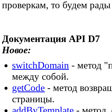
проверкам, то будем рад
Документация API D7
Новое:
switchDomain
- метод "
между собой.
getCode
- метод возвра
страницы.
addByTemplate
- метод,