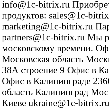
info@1c-bitrix.ru
Приобре
продуктов
:
sales@1c-bitrix
marketing@1c-bitrix.ru
Па
partners@1c-bitrix.ru
Мы р
московскому времени.
Оф
Московская область
Моск
38А строение 9
Офис в К
Офис в Калининграде
236
область
Калининград
Мос
Киеве
ukraine@1c-bitrix.r