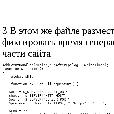
3 В этом же файле размес
фиксировать время генера
части сайта
AddEventHandler('main','OnAfterEpilog','WriteTime');

function WriteTime()

{ 

    global $DB;

    function bx__GetFullRequestUri(){

   $url = $_SERVER["REQUEST_URI"];

   $host = $_SERVER["HTTP_HOST"];

   $port = $_SERVER["SERVER_PORT"];

   $protocol = CMain::IsHTTPS() ? "https" : "http";

   $res = "";
