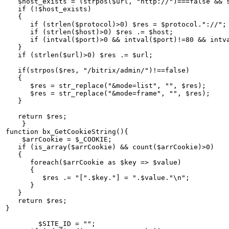
   $host_exists = (strpos($url, "http://")===false && s
   if (!$host_exists)

   {

      if (strlen($protocol)>0) $res = $protocol."://";

      if (strlen($host)>0) $res .= $host;

      if (intval($port)>0 && intval($port)!=80 && intva
   }

   if (strlen($url)>0) $res .= $url;

   if(strpos($res, "/bitrix/admin/")!==false)

   {

      $res = str_replace("&mode=list", "", $res);

      $res = str_replace("&mode=frame", "", $res);

   }

   return $res;

    }

function bx_GetCookieString(){

    $arrCookie = $_COOKIE;

   if (is_array($arrCookie) && count($arrCookie)>0)

   {

      foreach($arrCookie as $key => $value)

      {

         $res .= "[".$key."] = ".$value."\n";

      }

   }

   return $res;

}

        $SITE_ID = "";
