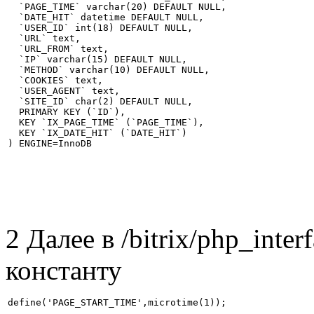
  `PAGE_TIME` varchar(20) DEFAULT NULL,

  `DATE_HIT` datetime DEFAULT NULL,

  `USER_ID` int(18) DEFAULT NULL,

  `URL` text,

  `URL_FROM` text,

  `IP` varchar(15) DEFAULT NULL,

  `METHOD` varchar(10) DEFAULT NULL,

  `COOKIES` text,

  `USER_AGENT` text,

  `SITE_ID` char(2) DEFAULT NULL,

  PRIMARY KEY (`ID`),

  KEY `IX_PAGE_TIME` (`PAGE_TIME`),

  KEY `IX_DATE_HIT` (`DATE_HIT`)

) ENGINE=InnoDB
2 Далее в /bitrix/php_inter
константу
define('PAGE_START_TIME',microtime(1));