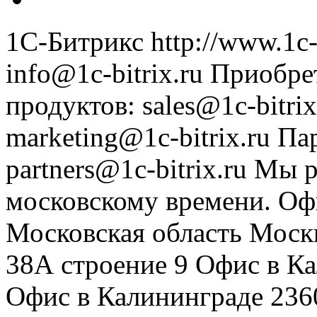
1С-Битрикс
http://www.1c-
info@1c-bitrix.ru
Приобре
продуктов
:
sales@1c-bitrix
marketing@1c-bitrix.ru
Па
partners@1c-bitrix.ru
Мы р
московскому времени.
Оф
Московская область
Моск
38А строение 9
Офис в К
Офис в Калининграде
236