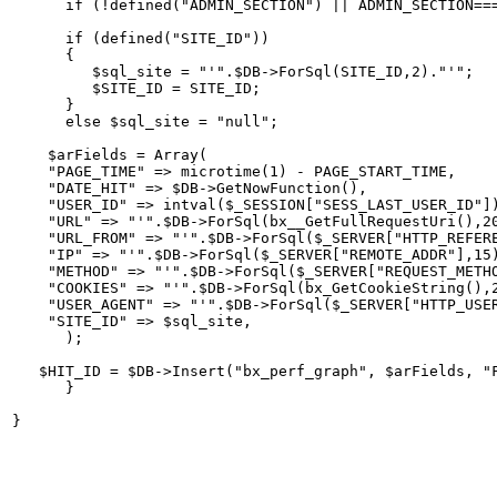
      if (!defined("ADMIN_SECTION") || ADMIN_SECTION===
      if (defined("SITE_ID"))

      {

         $sql_site = "'".$DB->ForSql(SITE_ID,2)."'";

         $SITE_ID = SITE_ID;

      }

      else $sql_site = "null";

    $arFields = Array(

    "PAGE_TIME" => microtime(1) - PAGE_START_TIME,    

    "DATE_HIT" => $DB->GetNowFunction(),

    "USER_ID" => intval($_SESSION["SESS_LAST_USER_ID"])
    "URL" => "'".$DB->ForSql(bx__GetFullRequestUri(),20
    "URL_FROM" => "'".$DB->ForSql($_SERVER["HTTP_REFERE
    "IP" => "'".$DB->ForSql($_SERVER["REMOTE_ADDR"],15)
    "METHOD" => "'".$DB->ForSql($_SERVER["REQUEST_METHO
    "COOKIES" => "'".$DB->ForSql(bx_GetCookieString(),2
    "USER_AGENT" => "'".$DB->ForSql($_SERVER["HTTP_USER
    "SITE_ID" => $sql_site,

      );

   $HIT_ID = $DB->Insert("bx_perf_graph", $arFields, "F
      }
