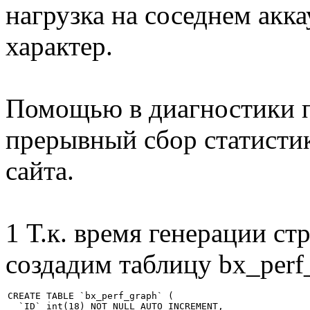
нагрузка на соседнем акк
характер.
Помощью в диагностики п
прерывный сбор статисти
сайта.
1 Т.к. время генерации с
создадим таблицу bx_perf
CREATE TABLE `bx_perf_graph` (

  `ID` int(18) NOT NULL AUTO_INCREMENT,
