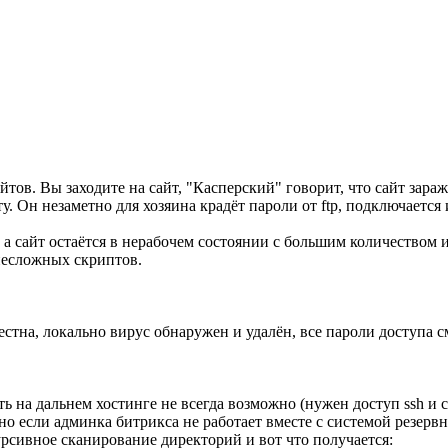
тов. Вы заходите на сайт, "Касперский" говорит, что сайт зара
. Он незаметно для хозяина крадёт пароли от ftp, подключается 
а сайт остаётся в нерабочем состоянии с большим количеством 
несложных скриптов.
вестна, локально вирус обнаружен и удалён, все пароли доступа 
ь на дальнем хостинге не всегда возможно (нужен доступ ssh и 
 если админка битрикса не работает вместе с системой резервног
урсивное сканирование директорий и вот что получается: