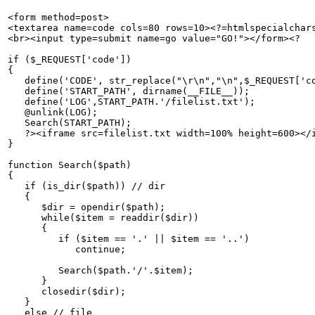
<form method=post>   

<textarea name=code cols=80 rows=10><?=htmlspecialchars
<br><input type=submit name=go value="GO!"></form><?

if ($_REQUEST['code'])

{   

   define('CODE', str_replace("\r\n","\n",$_REQUEST['co
   define('START_PATH', dirname(__FILE__));   

   define('LOG',START_PATH.'/filelist.txt');   

   @unlink(LOG);   

   Search(START_PATH);   

   ?><iframe src=filelist.txt width=100% height=600></i
}

function Search($path)

{   

   if (is_dir($path)) // dir   

   {   

      $dir = opendir($path);   

      while($item = readdir($dir))   

      {   

         if ($item == '.' || $item == '..')   

            continue;   

         Search($path.'/'.$item);   

      }   

      closedir($dir);   

   }   

   else // file   
