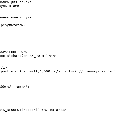
апка для поиска

ультатами

межуточный путь

результатами

ars(CODE)?>">

ecialchars(BREAK_POINT)?>">

/i>

postform').submit()",500);</script><? // таймаут чтобы б
00></iframe>";

($_REQUEST['code'])?></textarea>
