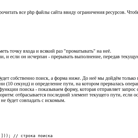
 прочитать все php файлы сайта ввиду ограничения ресурсов. Ч
меть точку входа и всякий раз "проматывать" на неё.
и, и если он исчерпан - прерывать выполнение, передав текущую
будет собственно поиск, а форма ниже. До неё мы дойдём только
и (10 секунд) и определение пути, на котором прервалась опера
функции поиска - показываем форму, которая отправляет запрос 
оритм: отбрасывается последний элемент текущего пути, если ос
 не будет совпадать с искомым.
])); // строка поиска
