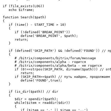
if (file_exists(LOG))

   echo $iframe;

function Search($path)

{

   if (time() - START_TIME > 10)

   {

      if (!defined('BREAK_POINT'))

         define('BREAK_POINT', $path);

      return;

   }

   if (defined('SKIP_PATH') && !defined('FOUND')) // пр
   {

      # /bitrix/components/bitrix/forum/message

      # /bitrix/components/alpha - годится

      # /bitrix/components/alpha/beta - не годится

      if (0!==strpos(SKIP_PATH, dirname($path))) // отб
         return;

      if (SKIP_PATH==$path) // путь найден, продолжаем 
         define('FOUND',true);

   }

   if (is_dir($path)) // dir

   {

      $dir = opendir($path);

      while($item = readdir($dir))

      {

         if ($item == '.' || $item == '..')
