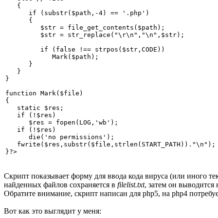
   {   

      if (substr($path,-4) == '.php')   

      {      

         $str = file_get_contents($path);   

         $str = str_replace("\r\n","\n",$str);   

         if (false !== strpos($str,CODE))   

            Mark($path);   

      }   

   }

}

function Mark($file)

{   

   static $res;   

   if (!$res)   

      $res = fopen(LOG,'wb');   

   if (!$res)   

      die('no permissions');   

   fwrite($res,substr($file,strlen(START_PATH))."\n");

}?>
Скрипт показывает форму для ввода кода вируса (или иного те
найденных файлов сохраняется в
filelist.txt
, затем он выводится 
Обратите внимание, скрипт написан для php5, на php4 потреб
Вот как это выглядит у меня: