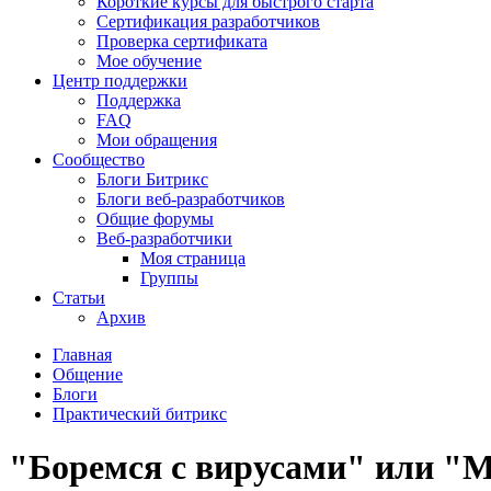
Короткие курсы для быстрого старта
Сертификация разработчиков
Проверка сертификата
Мое обучение
Центр поддержки
Поддержка
FAQ
Мои обращения
Сообщество
Блоги Битрикс
Блоги веб-разработчиков
Общие форумы
Веб-разработчики
Моя страница
Группы
Статьи
Архив
Главная
Общение
Блоги
Практический битрикс
"Боремся с вирусами" или "М