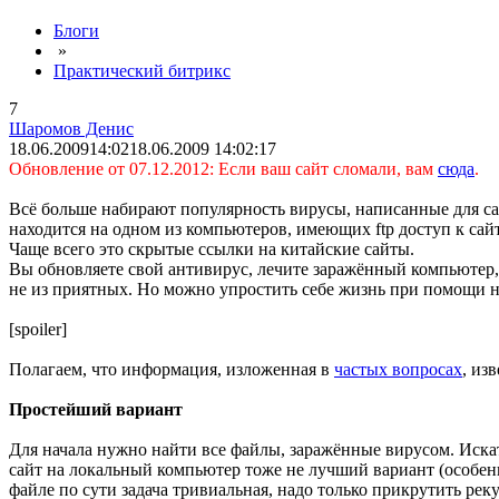
Блоги
»
Практический битрикс
7
Шаромов Денис
18.06.2009
14:02
18.06.2009 14:02:17
Обновление от 07.12.2012: Если ваш сайт сломали, вам
сюда
.
Всё больше набирают популярность вирусы, написанные для сай
находится на одном из компьютеров, имеющих ftp доступ к сайту
Чаще всего это скрытые ссылки на китайские сайты.
Вы обновляете свой антивирус, лечите заражённый компьютер, 
не из приятных. Но можно упростить себе жизнь при помощи 
[spoiler]
Полагаем, что информация, изложенная в
частых вопросах
, из
Простейший вариант
Для начала нужно найти все файлы, заражённые вирусом. Искат
сайт на локальный компьютер тоже не лучший вариант (особенно
файле по сути задача тривиальная, надо только прикрутить рек