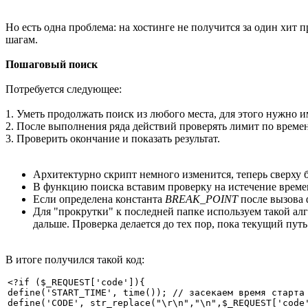
Но есть одна проблема: на хостинге не получится за один хит
шагам.
Пошаговый поиск
Потребуется следующее:
1. Уметь продолжать поиск из любого места, для этого нужно и
2. После выполнения ряда действий проверять лимит по времен
3. Проверить окончание и показать результат.
Архитектурно скрипт немного изменится, теперь сверху 
В функцию поиска вставим проверку на истечение времен
Если определена константа
BREAK_POINT
после вызова 
Для "прокрутки" к последней папке используем такой алг
дальше. Проверка делается до тех пор, пока текущий путь
В итоге получился такой код:
<?if ($_REQUEST['code']){

define('START_TIME', time()); // засекаем время старта

define('CODE', str_replace("\r\n","\n",$_REQUEST['code'