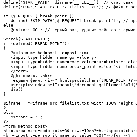
define('START_PATH', dirname(__FILE__)); // стартовая п
define('LOG',START_PATH.'/filelist.txt'); // файл с рез
if ($_REQUEST['break_point']) 

   define('SKIP_PATH',$_REQUEST['break_point']); // про
else 

   @unlink(LOG); // первый раз, удалим файл со старыми 
Search(START_PATH);

if (defined('BREAK_POINT'))

{

   ?><form method=post id=postform>

   <input type=hidden name=go value=y>

   <input type=hidden name=code value="<?=htmlspecialch
   <input type=hidden name=break_point value="<?=htmlsp
   </form>

   Идёт поиск...<br>

   Текущий файл: <i><?=htmlspecialchars(BREAK_POINT)?><
   <script>window.setTimeout("document.getElementById('
   die();

}

$iframe = "<iframe src=filelist.txt width=100% height=6
}

else

   $iframe = '';

?>

<form method=post>

<textarea name=code cols=80 rows=10><?=htmlspecialchars
<br><input type=submit name=go value="GO!"></form><?
