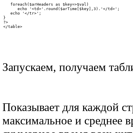
   foreach($arHeaders as $key=>$val)

      echo '<td>'.round($arTime[$key],3).'</td>';

   echo '</tr>';

}

?>

Запускаем, получаем табл
Показывает для каждой с
максимальное и среднее в