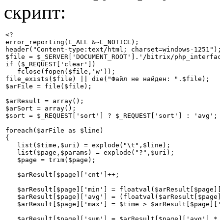
скрипт:
<?

error_reporting(E_ALL &~E_NOTICE);

header("Content-type:text/html; charset=windows-1251");
$file = $_SERVER['DOCUMENT_ROOT'].'/bitrix/php_interfac
if ($_REQUEST['clear'])

   fclose(fopen($file,'w'));

file_exists($file) || die("Файл не найден: ".$file); 

$arFile = file($file);

$arResult = array();

$arSort = array();

$sort = $_REQUEST['sort'] ? $_REQUEST['sort'] : 'avg';

foreach($arFile as $line)

{

   list($time,$uri) = explode("\t",$line);

   list($page,$params) = explode("?",$uri);

   $page = trim($page);

   $arResult[$page]['cnt']++;

   $arResult[$page]['min'] = floatval($arResult[$page]
   $arResult[$page]['avg'] = (floatval($arResult[$page]
   $arResult[$page]['max'] = $time > $arResult[$page]['
   $arResult[$page]['sum'] = $arResult[$page]['avg'] * 