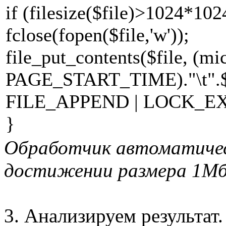
if (filesize($file)>1024*1
fclose(fopen($file,'w'));
file_put_contents($file, (mi
PAGE_START_TIME)."\t".
FILE_APPEND | LOCK_EX
}
Обработчик автоматичес
достижении размера 1Мб
3. Анализируем результат