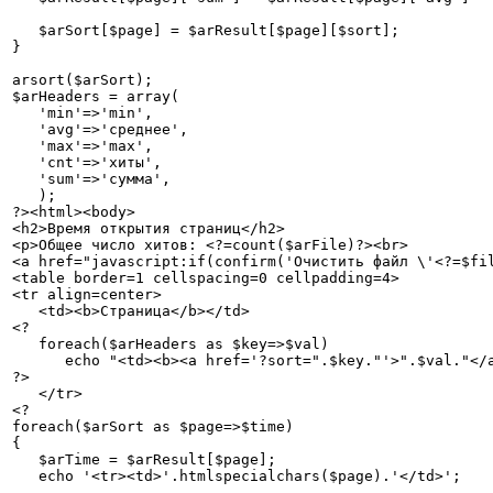
   $arSort[$page] = $arResult[$page][$sort];

}

arsort($arSort);

$arHeaders = array(

   'min'=>'min',

   'avg'=>'среднее',

   'max'=>'max',

   'cnt'=>'хиты',

   'sum'=>'сумма',

   );

?><html><body>

<h2>Время открытия страниц</h2>

<p>Общее число хитов: <?=count($arFile)?><br>

<a href="javascript:if(confirm('Очистить файл \'<?=$fil
<table border=1 cellspacing=0 cellpadding=4>

<tr align=center>

   <td><b>Страница</b></td>

<?

   foreach($arHeaders as $key=>$val)

      echo "<td><b><a href='?sort=".$key."'>".$val."</a
?>

   </tr>

<?

foreach($arSort as $page=>$time)

{

   $arTime = $arResult[$page];

   echo '<tr><td>'.htmlspecialchars($page).'</td>';
