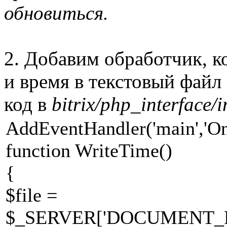
обновиться.
2. Добавим обработчик, к
и время в текстовый файл
код в
bitrix/php_interface/i
AddEventHandler('main','On
function WriteTime()
{
$file =
$_SERVER['DOCUMENT_ROOT'