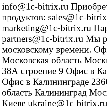
info@1c-bitrix.ru
Приобре
продуктов
:
sales@1c-bitrix
marketing@1c-bitrix.ru
Па
partners@1c-bitrix.ru
Мы р
московскому времени.
Оф
Московская область
Моск
38А строение 9
Офис в К
Офис в Калининграде
236
область
Калининград
Мос
Киеве
ukraine@1c-bitrix.r