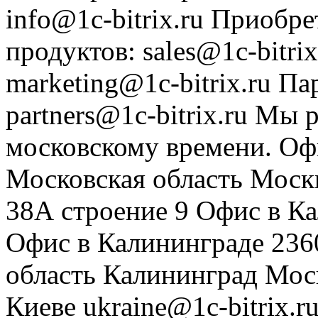
info@1c-bitrix.ru
Приобре
продуктов
:
sales@1c-bitrix
marketing@1c-bitrix.ru
Па
partners@1c-bitrix.ru
Мы р
московскому времени.
Оф
Московская область
Моск
38А строение 9
Офис в К
Офис в Калининграде
236
область
Калининград
Мос
Киеве
ukraine@1c-bitrix.r