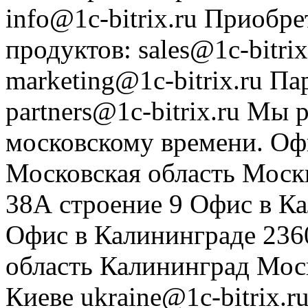
info@1c-bitrix.ru
Приобре
продуктов
:
sales@1c-bitrix
marketing@1c-bitrix.ru
Па
partners@1c-bitrix.ru
Мы р
московскому времени.
Оф
Московская область
Моск
38А строение 9
Офис в К
Офис в Калининграде
236
область
Калининград
Мос
Киеве
ukraine@1c-bitrix.r