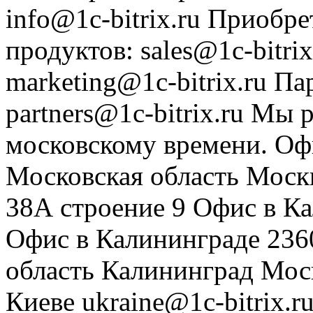
info@1c-bitrix.ru
Приобре
продуктов
:
sales@1c-bitrix
marketing@1c-bitrix.ru
Па
partners@1c-bitrix.ru
Мы р
московскому времени.
Оф
Московская область
Моск
38А строение 9
Офис в К
Офис в Калининграде
236
область
Калининград
Мос
Киеве
ukraine@1c-bitrix.r