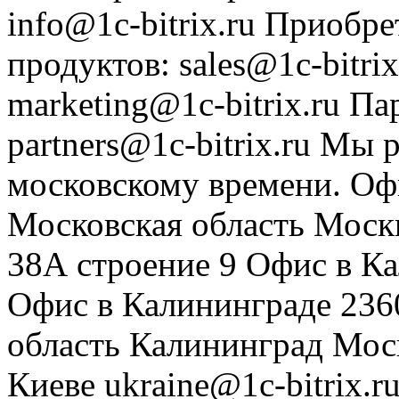
info@1c-bitrix.ru
Приобре
продуктов
:
sales@1c-bitrix
marketing@1c-bitrix.ru
Па
partners@1c-bitrix.ru
Мы р
московскому времени.
Оф
Московская область
Моск
38А строение 9
Офис в К
Офис в Калининграде
236
область
Калининград
Мос
Киеве
ukraine@1c-bitrix.r