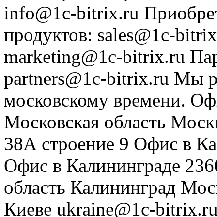
info@1c-bitrix.ru
Приобре
продуктов
:
sales@1c-bitrix
marketing@1c-bitrix.ru
Па
partners@1c-bitrix.ru
Мы р
московскому времени.
Оф
Московская область
Моск
38А строение 9
Офис в К
Офис в Калининграде
236
область
Калининград
Мос
Киеве
ukraine@1c-bitrix.r