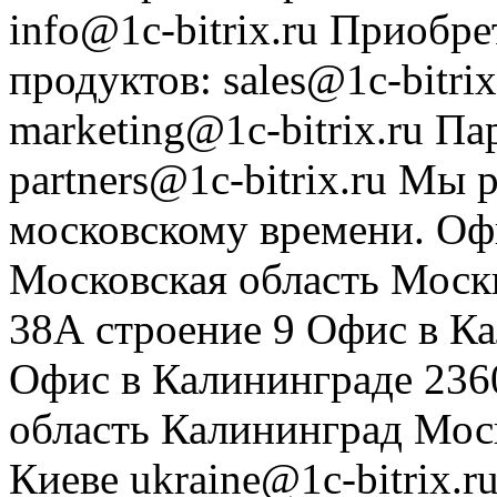
info@1c-bitrix.ru
Приобре
продуктов
:
sales@1c-bitrix
marketing@1c-bitrix.ru
Па
partners@1c-bitrix.ru
Мы р
московскому времени.
Оф
Московская область
Моск
38А строение 9
Офис в К
Офис в Калининграде
236
область
Калининград
Мос
Киеве
ukraine@1c-bitrix.r