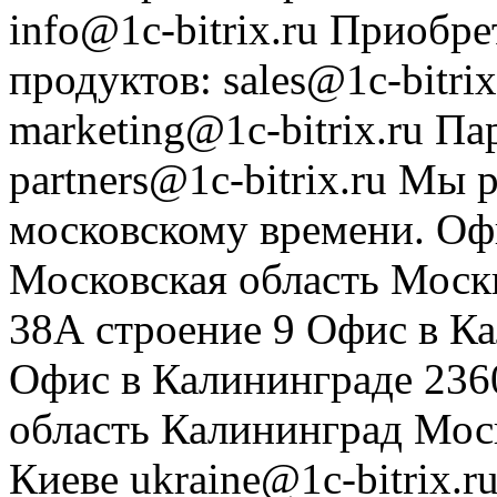
info@1c-bitrix.ru
Приобре
продуктов
:
sales@1c-bitrix
marketing@1c-bitrix.ru
Па
partners@1c-bitrix.ru
Мы р
московскому времени.
Оф
Московская область
Моск
38А строение 9
Офис в К
Офис в Калининграде
236
область
Калининград
Мос
Киеве
ukraine@1c-bitrix.r