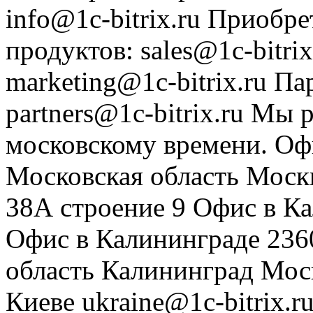
info@1c-bitrix.ru
Приобре
продуктов
:
sales@1c-bitrix
marketing@1c-bitrix.ru
Па
partners@1c-bitrix.ru
Мы р
московскому времени.
Оф
Московская область
Моск
38А строение 9
Офис в К
Офис в Калининграде
236
область
Калининград
Мос
Киеве
ukraine@1c-bitrix.r