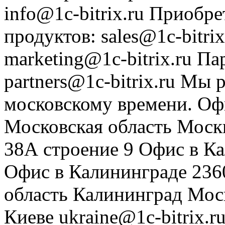
info@1c-bitrix.ru
Приобре
продуктов
:
sales@1c-bitrix
marketing@1c-bitrix.ru
Па
partners@1c-bitrix.ru
Мы р
московскому времени.
Оф
Московская область
Моск
38А строение 9
Офис в К
Офис в Калининграде
236
область
Калининград
Мос
Киеве
ukraine@1c-bitrix.r