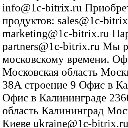
info@1c-bitrix.ru
Приобре
продуктов
:
sales@1c-bitrix
marketing@1c-bitrix.ru
Па
partners@1c-bitrix.ru
Мы р
московскому времени.
Оф
Московская область
Моск
38А строение 9
Офис в К
Офис в Калининграде
236
область
Калининград
Мос
Киеве
ukraine@1c-bitrix.r