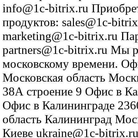
info@1c-bitrix.ru
Приобре
продуктов
:
sales@1c-bitrix
marketing@1c-bitrix.ru
Па
partners@1c-bitrix.ru
Мы р
московскому времени.
Оф
Московская область
Моск
38А строение 9
Офис в К
Офис в Калининграде
236
область
Калининград
Мос
Киеве
ukraine@1c-bitrix.r