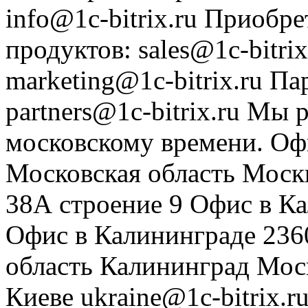
info@1c-bitrix.ru
Приобре
продуктов
:
sales@1c-bitrix
marketing@1c-bitrix.ru
Па
partners@1c-bitrix.ru
Мы р
московскому времени.
Оф
Московская область
Моск
38А строение 9
Офис в К
Офис в Калининграде
236
область
Калининград
Мос
Киеве
ukraine@1c-bitrix.r