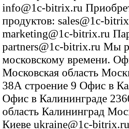
info@1c-bitrix.ru
Приобре
продуктов
:
sales@1c-bitrix
marketing@1c-bitrix.ru
Па
partners@1c-bitrix.ru
Мы р
московскому времени.
Оф
Московская область
Моск
38А строение 9
Офис в К
Офис в Калининграде
236
область
Калининград
Мос
Киеве
ukraine@1c-bitrix.r