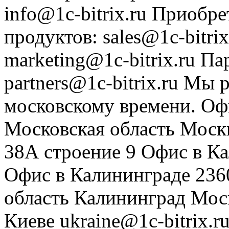
info@1c-bitrix.ru
Приобре
продуктов
:
sales@1c-bitrix
marketing@1c-bitrix.ru
Па
partners@1c-bitrix.ru
Мы р
московскому времени.
Оф
Московская область
Моск
38А строение 9
Офис в К
Офис в Калининграде
236
область
Калининград
Мос
Киеве
ukraine@1c-bitrix.r