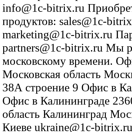
info@1c-bitrix.ru
Приобре
продуктов
:
sales@1c-bitrix
marketing@1c-bitrix.ru
Па
partners@1c-bitrix.ru
Мы р
московскому времени.
Оф
Московская область
Моск
38А строение 9
Офис в К
Офис в Калининграде
236
область
Калининград
Мос
Киеве
ukraine@1c-bitrix.r