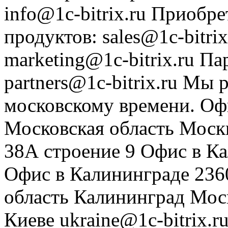
info@1c-bitrix.ru
Приобре
продуктов
:
sales@1c-bitrix
marketing@1c-bitrix.ru
Па
partners@1c-bitrix.ru
Мы р
московскому времени.
Оф
Московская область
Моск
38А строение 9
Офис в К
Офис в Калининграде
236
область
Калининград
Мос
Киеве
ukraine@1c-bitrix.r