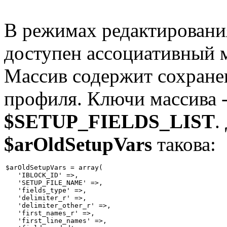
В режимах редактировани
доступен ассоциативный 
Массив содержит сохране
профиля. Ключи массива -
$SETUP_FIELDS_LIST
.
$arOldSetupVars
такова:
$arOldSetupVars = array(

   'IBLOCK_ID' =>,

   'SETUP_FILE_NAME' =>,

   'fields_type' =>,

   'delimiter_r' =>,

   'delimiter_other_r' =>,

   'first_names_r' =>,

   'first_line_names' =>,
