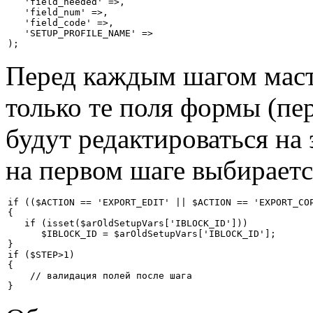
   'field_needed' =>,

   'field_num' =>,

   'field_code' =>,

   'SETUP_PROFILE_NAME' =>

Перед каждым шагом маст
только те поля формы (пе
будут редактироваться на
на первом шаге выбирает
if (($ACTION == 'EXPORT_EDIT' || $ACTION == 'EXPORT_COP
{

   if (isset($arOldSetupVars['IBLOCK_ID']))

      $IBLOCK_ID = $arOldSetupVars['IBLOCK_ID'];

}

if ($STEP>1)

{

    // валидация полей после шага

} 