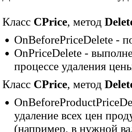
Класс
CPrice
, метод
Delet
OnBeforePriceDelete - 
OnPriceDelete - выполн
процессе удаления цен
Класс
CPrice
, метод
Delet
OnBeforeProductPriceDe
удаление всех цен прод
(например, в нужной ва