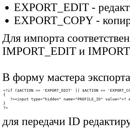
EXPORT_EDIT - редакт
EXPORT_COPY - копир
Для импорта соответств
IMPORT_EDIT и IMPORT
В форму мастера экспорта
<?if ($ACTION == 'EXPORT_EDIT' || $ACTION == 'EXPORT_CO
{

   ?><input type="hidden" name="PROFILE_ID" value="<? e
}

для передачи ID редактир