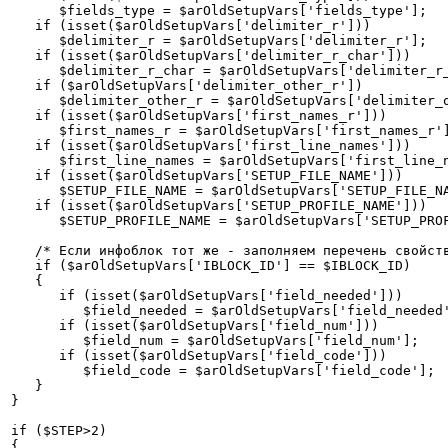
      $fields_type = $arOldSetupVars['fields_type'];

   if (isset($arOldSetupVars['delimiter_r']))

      $delimiter_r = $arOldSetupVars['delimiter_r'];

   if (isset($arOldSetupVars['delimiter_r_char']))

      $delimiter_r_char = $arOldSetupVars['delimiter_r_
   if ($arOldSetupVars['delimiter_other_r'])

      $delimiter_other_r = $arOldSetupVars['delimiter_o
   if (isset($arOldSetupVars['first_names_r']))

      $first_names_r = $arOldSetupVars['first_names_r']
   if (isset($arOldSetupVars['first_line_names']))

      $first_line_names = $arOldSetupVars['first_line_n
   if (isset($arOldSetupVars['SETUP_FILE_NAME']))

      $SETUP_FILE_NAME = $arOldSetupVars['SETUP_FILE_NA
   if (isset($arOldSetupVars['SETUP_PROFILE_NAME']))

      $SETUP_PROFILE_NAME = $arOldSetupVars['SETUP_PROF
   /* Если инфоблок тот же - заполняем перечень свойств
   if ($arOldSetupVars['IBLOCK_ID'] == $IBLOCK_ID)

   {

      if (isset($arOldSetupVars['field_needed']))

         $field_needed = $arOldSetupVars['field_needed'
      if (isset($arOldSetupVars['field_num']))

         $field_num = $arOldSetupVars['field_num'];

      if (isset($arOldSetupVars['field_code']))

         $field_code = $arOldSetupVars['field_code'];

   }

}

if ($STEP>2)

{
