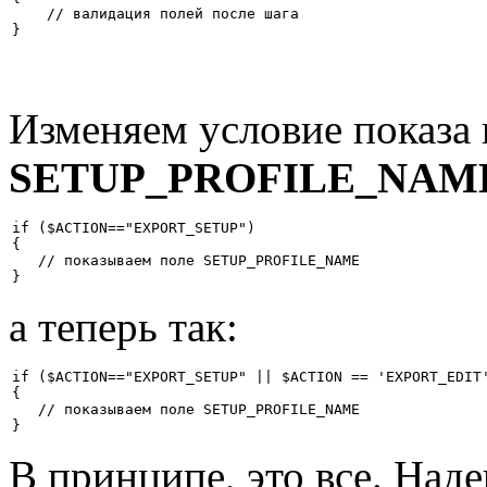
    // валидация полей после шага

Изменяем условие показа 
SETUP_PROFILE_NAM
if ($ACTION=="EXPORT_SETUP")

{

   // показываем поле SETUP_PROFILE_NAME

а теперь так:
if ($ACTION=="EXPORT_SETUP" || $ACTION == 'EXPORT_EDIT'
{

   // показываем поле SETUP_PROFILE_NAME

В принципе, это все. Наде