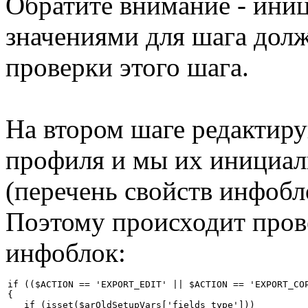
Обратите внимание - ини
значениями для шага дол
проверки этого шага.
На втором шаге редактир
профиля и мы их инициал
(перечень свойств инфобло
Поэтому происходит прове
инфоблок:
if (($ACTION == 'EXPORT_EDIT' || $ACTION == 'EXPORT_COP
{

   if (isset($arOldSetupVars['fields_type']))
