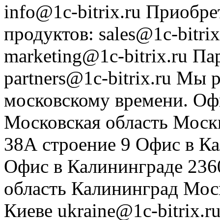
info@1c-bitrix.ru
Приобре
продуктов
:
sales@1c-bitrix
marketing@1c-bitrix.ru
Па
partners@1c-bitrix.ru
Мы р
московскому времени.
Оф
Московская область
Моск
38А строение 9
Офис в К
Офис в Калининграде
236
область
Калининград
Мос
Киеве
ukraine@1c-bitrix.r