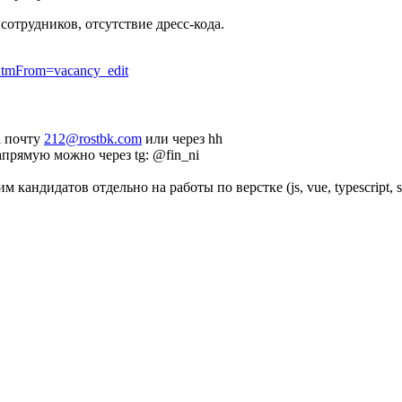
сотрудников, отсутствие дресс-кода.
hhtmFrom=vacancy_edit
а почту
212@rostbk.com
или через hh
апрямую можно через tg: @fin_ni
им кандидатов отдельно на работы по верстке (js, vue, typescript,