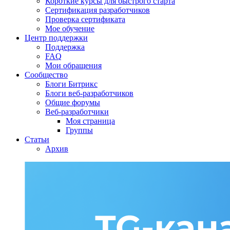
Короткие курсы для быстрого старта
Сертификация разработчиков
Проверка сертификата
Мое обучение
Центр поддержки
Поддержка
FAQ
Мои обращения
Сообщество
Блоги Битрикс
Блоги веб-разработчиков
Общие форумы
Веб-разработчики
Моя страница
Группы
Статьи
Архив