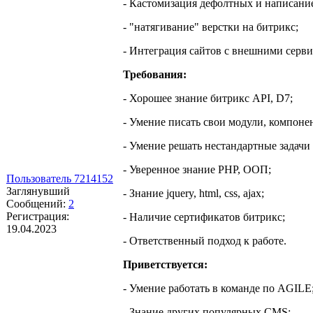
- Кастомизация дефолтных и написание
- "натягивание" верстки на битрикс;
- Интеграция сайтов с внешними сервиса
Требования:
- Хорошее знание битрикс API, D7;
- Умение писать свои модули, компоне
- Умение решать нестандартные задачи 
- Уверенное знание PHP, ООП;
Пользователь 7214152
Заглянувший
- Знание jquery, html, css, ajax;
Сообщений:
2
Регистрация:
- Наличие сертификатов битрикс;
19.04.2023
- Ответственный подход к работе.
Приветствуется:
- Умение работать в команде по AGILE
- Знание других популярных CMS;