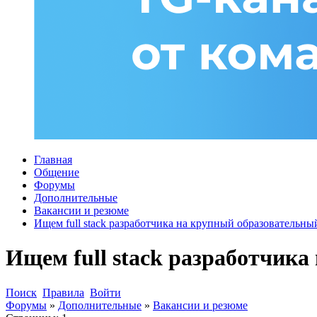
Главная
Общение
Форумы
Дополнительные
Вакансии и резюме
Ищем full stack разработчика на крупный образовательны
Ищем full stack разработчик
Поиск
Правила
Войти
Форумы
»
Дополнительные
»
Вакансии и резюме