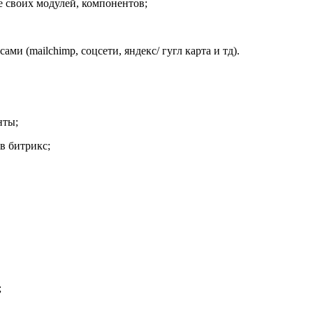
 своих модулей, компонентов;
ми (mailchimp, соцсети, яндекс/ гугл карта и тд).
нты;
в битрикс;
;