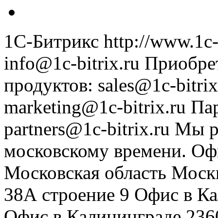
1С-Битрикс
http://www.1c-
info@1c-bitrix.ru
Приобре
продуктов
:
sales@1c-bitrix
marketing@1c-bitrix.ru
Па
partners@1c-bitrix.ru
Мы р
московскому времени.
Оф
Московская область
Моск
38А строение 9
Офис в К
Офис в Калининграде
236