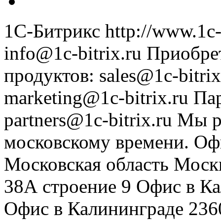
1С-Битрикс
http://www.1c-
info@1c-bitrix.ru
Приобре
продуктов
:
sales@1c-bitrix
marketing@1c-bitrix.ru
Па
partners@1c-bitrix.ru
Мы р
московскому времени.
Оф
Московская область
Моск
38А строение 9
Офис в К
Офис в Калининграде
236