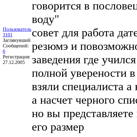
говорится в пословец
воду"
совет для работа да
Пользователь
3101
Заглянувший
резюмэ и повозможно
Сообщений:
6
заведения где учился
Регистрация:
27.12.2005
полной уверености в
взяли специалиста а
а насчет черного спи
но вы представляете
его размер