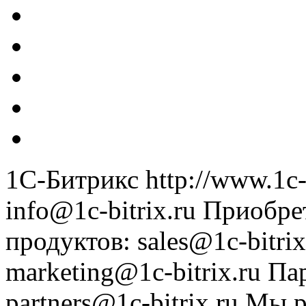
1С-Битрикс
http://www.1c-
info@1c-bitrix.ru
Приобре
продуктов
:
sales@1c-bitrix
marketing@1c-bitrix.ru
Па
partners@1c-bitrix.ru
Мы р