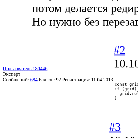
потом делается редир
Но нужно без перезаг
#2
10.1
Пользователь 180446
Эксперт
Сообщений:
684
Баллов:
92
Регистрация:
11.04.2013
const gri
if (grid) 
  grid.re
}
#3