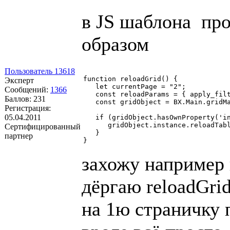
в JS шаблона пр
образом
Пользователь 13618
function reloadGrid() {

Эксперт
   let currentPage = "2";

Сообщений:
1366
   const reloadParams = { apply_filt
Баллов:
231
   const gridObject = BX.Main.gridMa
Регистрация:
05.04.2011
   if (gridObject.hasOwnProperty('in
      gridObject.instance.reloadTabl
Сертифицированный
   }

партнер
захожу например 
дёргаю reloadGrid
на 1ю страничку 