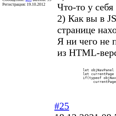
Что-то у себя
Регистрация:
19.10.2012
2) Как вы в J
странице нахо
Я ни чего не 
из HTML-верс
            let objNavPanel 
            let currentPage 
            if(typeof objNav
                 currentPage
#25