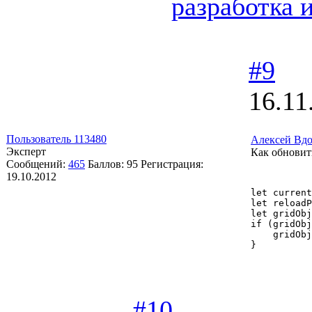
разработка 
#9
16.11
Пользователь 113480
Алексей Вд
Эксперт
Как обновить
Сообщений:
465
Баллов:
95
Регистрация:
19.10.2012
let current
let reloadP
let gridObj
if (gridObj
    gridObj
}
#10