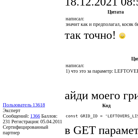
18.12.2021 08:
Цитата
написал:
значит как и предполагал, косяк б
так точно!
Ци
написал:
1) что это за параметр: LEFTOVER
айди моего гр
Пользователь 13618
Код
Эксперт
Сообщений:
1366
Баллов:
const GRID_ID = 'LEFTOVERS_LI
231
Регистрация:
05.04.2011
в GET парамет
Сертифицированный
партнер