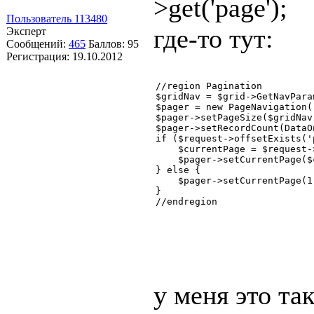
>get('page');
Пользователь 113480
где-то тут:
Эксперт
Сообщений:
465
Баллов:
95
Регистрация:
19.10.2012
//region Pagination

$gridNav = $grid->GetNavParam
$pager = new PageNavigation('
$pager->setPageSize($gridNav
$pager->setRecordCount(DataO
if ($request->offsetExists('p
    $currentPage = $request-
    $pager->setCurrentPage($
} else {

    $pager->setCurrentPage(1)
}

//endregion
у меня это та