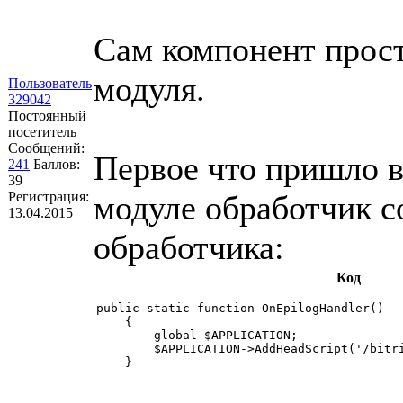
Сам компонент прост
модуля.
Пользователь
329042
Постоянный
посетитель
Сообщений:
Первое что пришло в 
241
Баллов:
39
Регистрация:
модуле обработчик с
13.04.2015
обработчика:
Код
public static function OnEpilogHandler()

    {

        global $APPLICATION;

        $APPLICATION->AddHeadScript('/bitri
    }