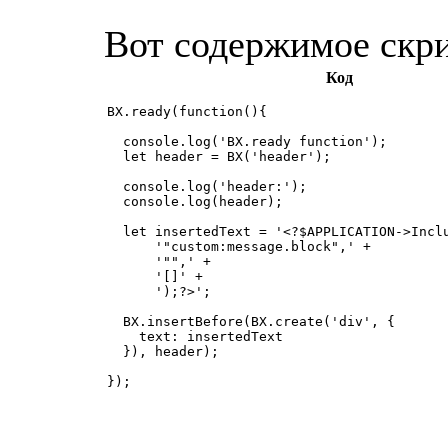
Вот содержимое скрип
Код
BX.ready(function(){

  console.log('BX.ready function');

  let header = BX('header');

  console.log('header:');

  console.log(header);

  let insertedText = '<?$APPLICATION->Inclu
      '"custom:message.block",' +

      '"",' +

      '[]' +

      ');?>';

  BX.insertBefore(BX.create('div', {

    text: insertedText

  }), header);

});