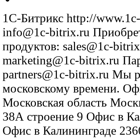
1С-Битрикс
http://www.1c-
info@1c-bitrix.ru
Приобре
продуктов
:
sales@1c-bitrix
marketing@1c-bitrix.ru
Па
partners@1c-bitrix.ru
Мы р
московскому времени.
Оф
Московская область
Моск
38А строение 9
Офис в К
Офис в Калининграде
236