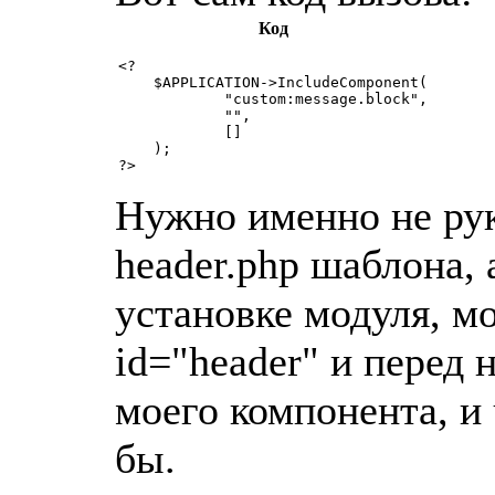
Код
<?

    $APPLICATION->IncludeComponent(

            "custom:message.block",

            "",

            []

    );

?>
Нужно именно не рук
header.php шаблона, 
установке модуля, м
id="header" и перед 
моего компонента, и
бы.