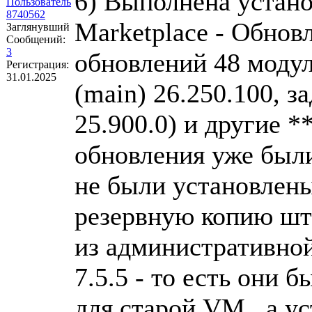
6) Выполнена устано
Пользователь
8740562
Marketplace - Обнов
Заглянувший
Сообщений:
3
обновлений 48 модул
Регистрация:
31.01.2025
(main) 26.250.100, за
25.900.0) и другие *
обновления уже были
не были установлены
резервную копию шт
из административной
7.5.5 - то есть они
для старой VM , а у