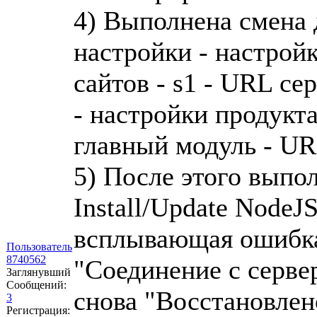
4) Выполнена смена 
настройки - настройк
сайтов - s1 - URL серв
- настройки продукта
главный модуль - URL 
5) После этого выпол
Install/Update NodeJ
всплывающая ошибка 
Пользователь
8740562
"Соединение с серве
Заглянувший
Сообщений:
снова "Восстановлено
3
Регистрация: