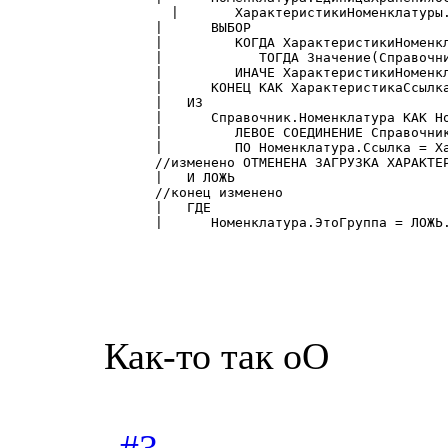
        |       ХарактеристикиНоменклатуры.
      |      ВЫБОР

      |         КОГДА ХарактеристикиНоменкл
      |            ТОГДА Значение(Справочни
      |         ИНАЧЕ ХарактеристикиНоменкл
      |      КОНЕЦ КАК ХарактеристикаСсылка
      |   ИЗ

      |      Справочник.Номенклатура КАК Но
      |         ЛЕВОЕ СОЕДИНЕНИЕ Справочник
      |         ПО Номенклатура.Ссылка = Ха
      //изменено ОТМЕНЕНА ЗАГРУЗКА ХАРАКТЕР
      |   И ЛОЖЬ

      //конец изменено

      |   ГДЕ

      |      Номенклатура.ЭтоГруппа = ЛОЖЬ
Как-то так оО
#3