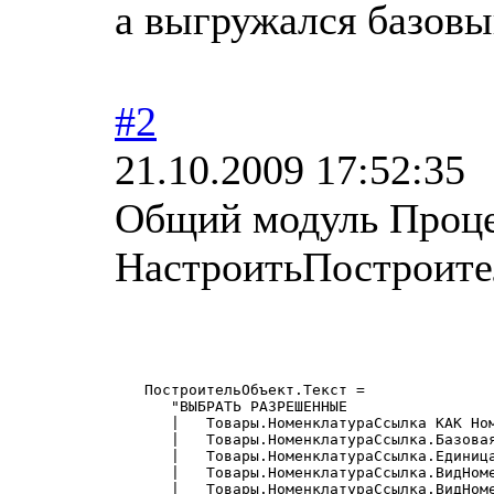
а выгружался базовы
#2
21.10.2009 17:52:35
Общий модуль Проц
НастроитьПостроите
   ПостроительОбъект.Текст = 

      "ВЫБРАТЬ РАЗРЕШЕННЫЕ

      |   Товары.НоменклатураСсылка КАК Ном
      |   Товары.НоменклатураСсылка.Базовая
      |   Товары.НоменклатураСсылка.Единица
      |   Товары.НоменклатураСсылка.ВидНоме
      |   Товары.НоменклатураСсылка.ВидНоме