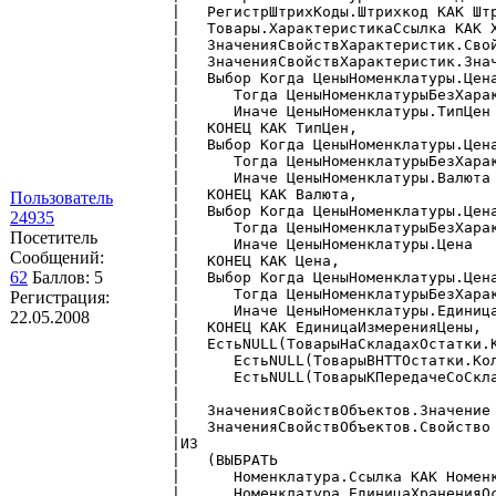
      |   РегистрШтрихКоды.Штрихкод КАК Штр
      |   Товары.ХарактеристикаСсылка КАК Х
      |   ЗначенияСвойствХарактеристик.Свой
      |   ЗначенияСвойствХарактеристик.Знач
      |   Выбор Когда ЦеныНоменклатуры.Цена
      |      Тогда ЦеныНоменклатурыБезХарак
      |      Иначе ЦеныНоменклатуры.ТипЦен

      |   КОНЕЦ КАК ТипЦен,

      |   Выбор Когда ЦеныНоменклатуры.Цена
      |      Тогда ЦеныНоменклатурыБезХарак
      |      Иначе ЦеныНоменклатуры.Валюта

      |   КОНЕЦ КАК Валюта,

Пользователь
      |   Выбор Когда ЦеныНоменклатуры.Цена
24935
      |      Тогда ЦеныНоменклатурыБезХарак
Посетитель
      |      Иначе ЦеныНоменклатуры.Цена

Сообщений:
      |   КОНЕЦ КАК Цена,

62
Баллов:
5
      |   Выбор Когда ЦеныНоменклатуры.Цена
      |      Тогда ЦеныНоменклатурыБезХарак
Регистрация:
      |      Иначе ЦеныНоменклатуры.Единица
22.05.2008
      |   КОНЕЦ КАК ЕдиницаИзмеренияЦены,

      |   ЕстьNULL(ТоварыНаСкладахОстатки.
      |      ЕстьNULL(ТоварыВНТТОстатки.Ко
      |      ЕстьNULL(ТоварыКПередачеСоСкла
      |         

      |   ЗначенияСвойствОбъектов.Значение 
      |   ЗначенияСвойствОбъектов.Свойство 
      |ИЗ

      |   (ВЫБРАТЬ

      |      Номенклатура.Ссылка КАК Номенк
      |      Номенклатура.ЕдиницаХраненияОс