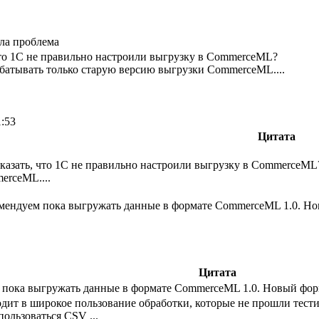
ла проблема
 что 1С не правильно настроили выгрузку в CommerceML?
батывать только старую версию выгрузки CommerceML....
1:53
Цитата
 сказать, что 1С не правильно настроили выгрузку в CommerceM
erceML....
мендуем пока выгружать данные в формате CommerceML 1.0. Нов
Цитата
 пока выгружать данные в формате CommerceML 1.0. Новый форм
одит в широкое пользование обработки, которые не прошли тест
пользоваться CSV ...