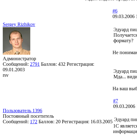
#6
09.03.2006 
Sergey Rizhikov
Эдуард пи
Получается
формату?
Не понимаю
Администратор
Сообщений:
2791
Баллов:
432
Регистрация:
09.01.2003
Эдуард пи
rsv
Мда... вид
На ваш выб
#7
09.03.2006 
Пользователь 1396
Постоянный посетитель
Эдуард пи
Сообщений:
172
Баллов:
20
Регистрация:
16.03.2005
1C являетс
информаци