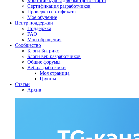
Короткие курсы для быстрого старта
Сертификация разработчиков
Проверка сертификата
Мое обучение
Центр поддержки
Поддержка
FAQ
Мои обращения
Сообщество
Блоги Битрикс
Блоги веб-разработчиков
Общие форумы
Веб-разработчики
Моя страница
Группы
Статьи
Архив