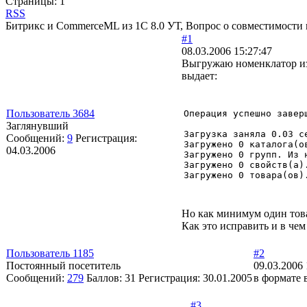
Страницы:
1
RSS
Битрикс и CommerceML из 1С 8.0 УТ, Вопрос о совместимости и
#1
08.03.2006 15:27:47
Выгружаю номенклатор из 
выдает:
Пользователь 3684
Операция успешно заверш
Заглянувший
Загрузка заняла 0.03 се
Сообщений:
9
Регистрация:
Загружено 0 каталога(о
04.03.2006
Загружено 0 групп. Из 
Загружено 0 свойств(а)
Загружено 0 товара(ов)
Но как минимум один това
Как это исправить и в че
Пользователь 1185
#2
Постоянный посетитель
09.03.2006 
Сообщений:
279
Баллов:
31
Регистрация:
30.01.2005
в формате 
#3