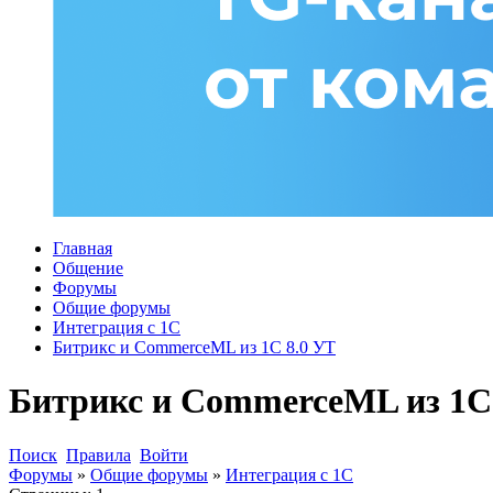
Главная
Общение
Форумы
Общие форумы
Интеграция с 1С
Битрикс и CommerceML из 1С 8.0 УТ
Битрикс и CommerceML из 1С
Поиск
Правила
Войти
Форумы
»
Общие форумы
»
Интеграция с 1С