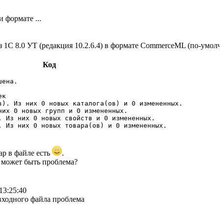
 формате ...
1С 8.0 УТ (редакция 10.2.6.4) в формате CommerceML (по-умолч
Код
ена.

к

в). Из них 0 новых каталога(ов) и 0 измененных. 

них 0 новых групп и 0 измененных. 

. Из них 0 новых свойств и 0 измененных. 

. Из них 0 новых товара(ов) и 0 измененных. 
р в файле есть
.
м может быть проблема?
13:25:40
входного файла проблема