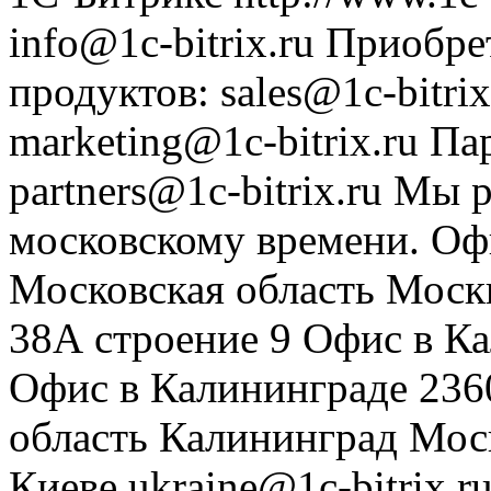
info@1c-bitrix.ru
Приобре
продуктов
:
sales@1c-bitrix
marketing@1c-bitrix.ru
Па
partners@1c-bitrix.ru
Мы р
московскому времени.
Оф
Московская область
Моск
38А строение 9
Офис в К
Офис в Калининграде
236
область
Калининград
Мос
Киеве
ukraine@1c-bitrix.r