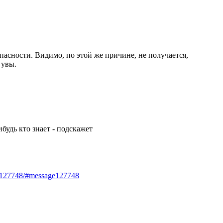
опасности. Видимо, по этой же причине, не получается,
 увы.
ибудь кто знает - подскажет
e12774
­8/#message127748