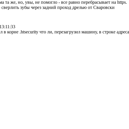
а та же, но, увы, не помогло - все равно перебрасывает на https.
 сверлить зубы через задний проход дрелью от Сваровски
13:11:33
 в корне .htsecurity что ли, перезагрузил машину, в строке адреса 