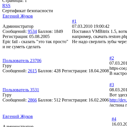
Страницы:
1
RSS
Сертификат безопасности
Евгений Жуков
#1
Администратор
07.03.2010 19:00:42
Сообщений:
9534
Баллов:
1849
Поставил VMBitrix 1.5, вотк
Регистрация:
05.08.2005
например, скачать restore.p
Epic fail - сказать "это так просто"
Не надо сверлить зубы чере
и не суметь сделать
#2
Пользователь 23706
07.03.20
Гуру
https-со
Сообщений:
2615
Баллов:
428
Регистрация:
18.04.2008
В настро
#3
Пользователь 3531
08.03.20
Гуру
Вот здес
Сообщений:
2866
Баллов:
512
Регистрация:
16.02.2006
http://de
/истина г
Евгений Жуков
#4
16.03.2
Администратор