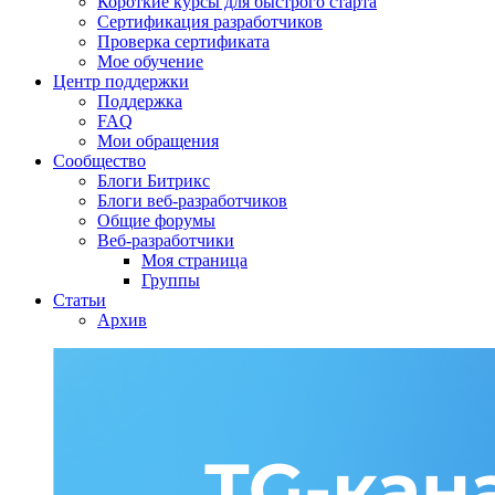
Короткие курсы для быстрого старта
Сертификация разработчиков
Проверка сертификата
Мое обучение
Центр поддержки
Поддержка
FAQ
Мои обращения
Сообщество
Блоги Битрикс
Блоги веб-разработчиков
Общие форумы
Веб-разработчики
Моя страница
Группы
Статьи
Архив