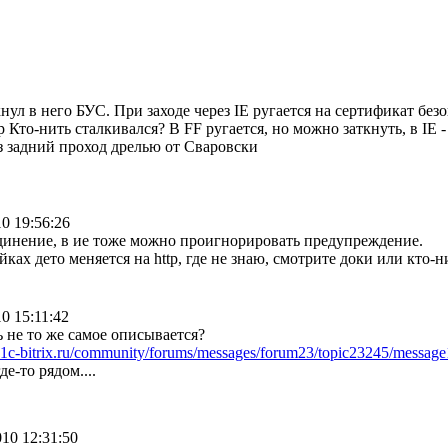
нул в него БУС. При заходе через IE ругается на сертификат без
hp Кто-нить сталкивался? В FF ругается, но можно заткнуть, в IE -
з задний проход дрелью от Сваровски
10 19:56:26
единение, в ие тоже можно проигнорировать предупреждение.
йках дето меняется на http, где не знаю, смотрите доки или кто-н
10 15:11:42
ь не то же самое описывается?
v.1c-bitrix.ru/community/forums/messages/forum23/topic23245/messag
де-то рядом....
010 12:31:50