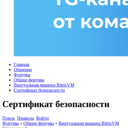
Главная
Общение
Форумы
Общие форумы
Виртуальная машина BitrixVM
Сертификат безопасности
Сертификат безопасности
Поиск
Правила
Войти
Форумы
»
Общие форумы
»
Виртуальная машина BitrixVM