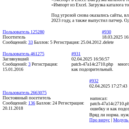
«Импорт из Excel. Загрузка каталога т
Под угрозой снова оказались сайты, в
2023 году, а также выпустил патчер. 
Пользователь 125280
#930
Посетитель
18.03.2025 16
Сообщений:
33
Баллов:
5
Регистрация:
25.04.2012
.delete
Пользователь 461275
#931
Заглянувший
02.04.2025 16:56:57
Сообщений:
3
Регистрация:
patch-47a14c2710.php много
15.01.2016
как подозрительный.
#932
02.04.2025 17:27:43
Пользователь 2663075
Постоянный посетитель
написал:
Сообщений:
136
Баллов:
24
Регистрация:
patch-47a14c2710.
20.11.2018
ошибку и как под
Вряд ли норма. нуж
Про вирус
|
Модуль