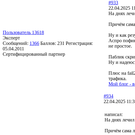
#933
22.04.2025 1
На днях лечи
Причём сама
Пользователь 13618
Ну и как рез
Эксперт
Аспро пофик
Сообщений:
1366
Баллов:
231
Регистрация:
не простое.
05.04.2011
Сертифицированный партнер
Паблик скри
Ну и надеюс
Плюс на fail
трафика.
Мой блог - в
#934
22.04.2025 11:3
написал:
На днях лечил 
Причём сама л