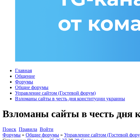
Главная
Общение
Форумы
Общие форумы
Управление сайтом (Гостевой форум)
Взломаны сайты в честь дня конституции украины
Взломаны сайты в честь дня 
Поиск
Правила
Войти
Форумы
»
Общие форумы
»
Управление сайтом (Гостевой фору