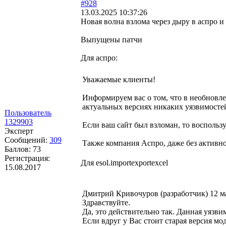
#928
13.03.2025 10:37:26
Новая волна взлома через дыру в аспро и 
Выпущены патчи
Для аспро:
Уважаемые клиенты!
Информируем вас о том, что в необновле
актуальных версиях никаких уязвимостей
Пользователь
1329903
Если ваш сайт был взломан, то воспольз
Эксперт
Сообщений:
309
Также компания Аспро, даже без активно
Баллов:
73
Регистрация:
Для esol.importexportexcel
15.08.2017
Дмитрий Кривочуров (разработчик) 12 ма
Здравствуйте.
Да, это действительно так. Данная уязвим
Если вдруг у Вас стоит старая версия мо