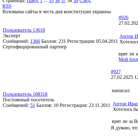
Страницы:
Пред.
1
...
35
36
37
38
39
След.
RSS
Взломаны сайты в честь дня конституции украины
#926
27.02.202
Пользователь 13618
Эксперт
Антон И
Сообщений:
1366
Баллов:
231
Регистрация:
05.04.2011
Хотелос
Сертифицированный партнер
врят ли 
Мой блог
#927
27.02.2025 1
написал:
Пользователь 108318
Постоянный посетитель
Антон Ива
Сообщений:
51
Баллов:
10
Регистрация:
23.11.2011
Хотелось б
врят ли за 
Я думаю, что