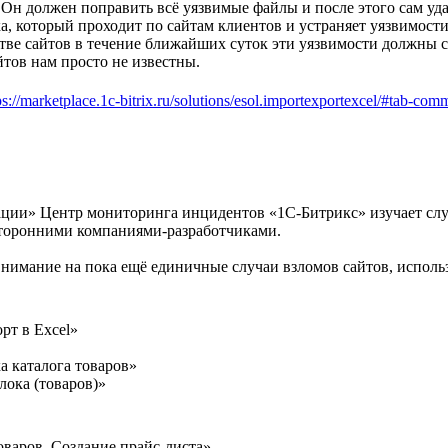
ь. Он должен поправить всё уязвимые файлы и после этого сам уда
а, который проходит по сайтам клиентов и устраняет уязвимост
тве сайтов в течение ближайших суток эти уязвимости должны с
йтов нам просто не известны.
ps://marketplace.1c-bitrix.ru/solutions/esol.importexportexcel/#tab-com
ации» Центр мониторинга инцидентов «1С-Битрикс» изучает слу
торонними компаниями-разработчиками.
 внимание на пока ещё единичные случаи взломов сайтов, испо
т в Excel»
 каталога товаров»
лока (товаров)»
оваров. Создание прайс-листа»