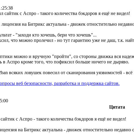
1:25:38
л сайтик с Аспро - такого количества бэкдоров я ещё не видел!
 лицензия на Битрикс актуальна - движек отностительно недавно
ультат - "заходи кто хочешь, бери что хочешь"...
сил, что можно пролечил - но тут гарантию уже не даш, т.к. на
птики можно и вручную "пройти", со стороны движка вся надеж
ь в Аспро кроме того, что пофиксил больше ничего не дыряво.
2ban всяких ловушек повесил от сканирования уязвимостей - всё 
опросы веб безопасности, разработка и поддержка сайтов.
5:00
Цитата
сайтик с Аспро - такого количества бэкдоров я ещё не видел!
ицензия на Битрикс актуальна - движек отностительно недавно о