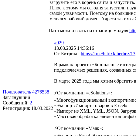
загрузить его в корень сайта и запустит
Плюс к этому мы сегодня запустили паук
самой уязвимости. Поэтому на большинс
менялся рабочий домен. Адреса таких са
Патч можно взять на странице модуля
htt
#929
13.03.2025 14:36:16
От Битрикс:
https://t.me/bitrixkiberbez/13
В рамках проекта «Безопасные интегр
подключаемых решениях, созданных с
В марте 2025 года мы хотим обратить
Пользователь 4276538
⚡️От компании «eSolutions»:
Заглянувший
«Многофункциональный экспорт/импор
Сообщений:
2
«Экспорт/Импорт товаров в Excel»
Регистрация:
18.03.2022
«Импорт из XML, YML, JSON. Загрузка
«Массовая обработка элементов инфоб
⚡️От компании «Маяк»:
«Экспорт в Excel. Выгрузка каталога т