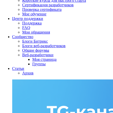
Короткие курсы для быстрого старта
Сертификация разработчиков
Проверка сертификата
Мое обучение
Центр поддержки
Поддержка
FAQ
Мои обращения
Сообщество
Блоги Битрикс
Блоги веб-разработчиков
Общие форумы
Веб-разработчики
Моя страница
Группы
Статьи
Архив