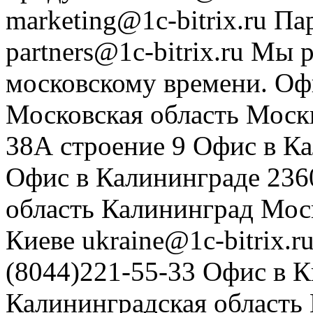
marketing@1c-bitrix.ru
Па
partners@1c-bitrix.ru
Мы р
московскому времени.
Оф
Московская область
Моск
38А строение 9
Офис в К
Офис в Калининграде
236
область
Калининград
Мос
Киеве
ukraine@1c-bitrix.r
(8044)221-55-33
Офис в К
Калининградская область