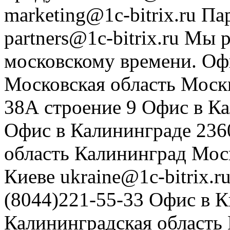
marketing@1c-bitrix.ru
Па
partners@1c-bitrix.ru
Мы р
московскому времени.
Оф
Московская область
Моск
38А строение 9
Офис в К
Офис в Калининграде
236
область
Калининград
Мос
Киеве
ukraine@1c-bitrix.r
(8044)221-55-33
Офис в К
Калининградская область