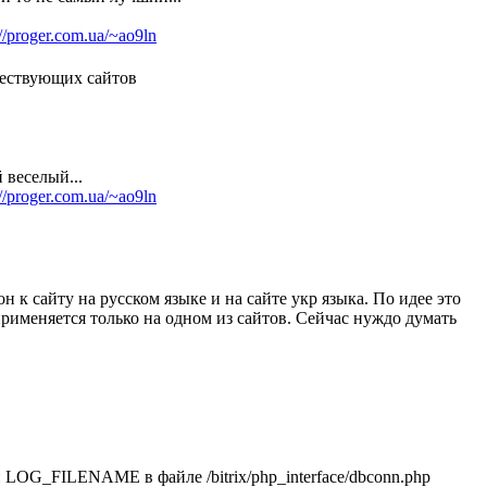
://proger.com.ua/~ao9ln
ществующих сайтов
 веселый...
://proger.com.ua/~ao9ln
 к сайту на русском языке и на сайте укр языка. По идее это
 применяется только на одном из сайтов. Сейчас нуждо думать
ой LOG_FILENAME в файле /bitrix/php_interface/dbconn.php