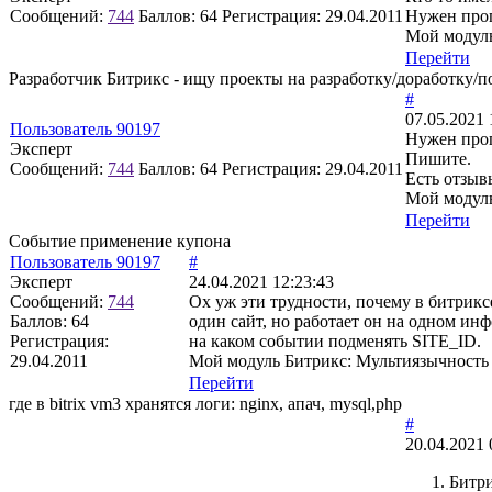
Сообщений:
744
Баллов:
64
Регистрация:
29.04.2011
Нужен про
Мой модуль
Перейти
Разработчик Битрикс - ищу проекты на разработку/доработку/
#
07.05.2021 
Пользователь 90197
Нужен прог
Эксперт
Пишите.
Сообщений:
744
Баллов:
64
Регистрация:
29.04.2011
Есть отзыв
Мой модуль
Перейти
Событие применение купона
Пользователь 90197
#
Эксперт
24.04.2021 12:23:43
Сообщений:
744
Ох уж эти трудности, почему в битрикс
Баллов:
64
один сайт, но работает он на одном инф
Регистрация:
на каком событии подменять SITE_ID.
29.04.2011
Мой модуль Битрикс: Мультиязычность
Перейти
где в bitrix vm3 хранятся логи: nginx, апач, mysql,php
#
20.04.2021 
Битри