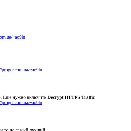
.com.ua/~ao9ln
://proger.com.ua/~ao9ln
ло. Еще нужно включить
Decrypt HTTPS Traffic
://proger.com.ua/~ao9ln
и то не самый лучший...