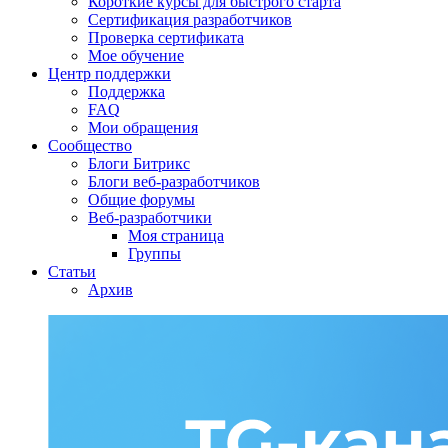
Короткие курсы для быстрого старта
Сертификация разработчиков
Проверка сертификата
Мое обучение
Центр поддержки
Поддержка
FAQ
Мои обращения
Сообщество
Блоги Битрикс
Блоги веб-разработчиков
Общие форумы
Веб-разработчики
Моя страница
Группы
Статьи
Архив