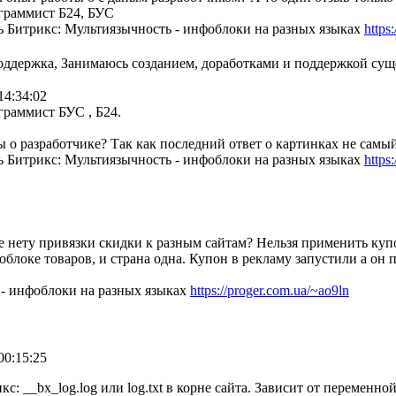
граммист Б24, БУС
 Битрикс: Мультиязычность - инфоблоки на разных языках
https
поддержка, Занимаюсь созданием, доработками и поддержкой су
14:34:02
раммист БУС , Б24.
ы о разработчике? Так как последний ответ о картинках не самый
 Битрикс: Мультиязычность - инфоблоки на разных языках
https
е нету привязки скидки к разным сайтам? Нельзя применить купон
облоке товаров, и страна одна. Купон в рекламу запустили а он
 - инфоблоки на разных языках
https://proger.com.ua/~ao9ln
00:15:25
кс: __bx_log.log или log.txt в корне сайта. Зависит от переменн