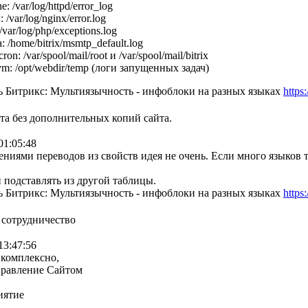
: /var/log/httpd/error_log
 /var/log/nginx/error.log
/var/log/php/exceptions.log
: /home/bitrix/msmtp_default.log
cron: /var/spool/mail/root и /var/spool/mail/bitrix
xvm: /opt/webdir/temp (логи запущенных задач)
 Битрикс: Мультиязычность - инфоблоки на разных языках
https
а без дополнительных копий сайта.
01:05:48
ениями переводов из свойств идея не очень. Если много языков т
 подставлять из другой таблицы.
 Битрикс: Мультиязычность - инфоблоки на разных языках
https
 сотрудничество
13:47:56
 комплексно,
правление Сайтом
иятие