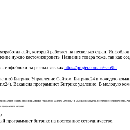
 разработал сайт, который работает на несколько стран. Инфобло
ение нужно кастомизировать. Название товара тоже, так как соз
 - инфоблоки на разных языках
https://proger.com.ua/~ao9ln
ленно) Битрикс Управление Сайтом, Битрикс24 в молодую команд
rix24). Вакансия програмиист Битрикс удаленно. В молодую ком
рограммист (работа удаленно) Битрикс Управление Сайтом, Битрикс24 в молодую команду на постоянное сотрудничество, Рабо
ся программист Битрикс
!
ый программист битрикс на постоянное сотрудничество.