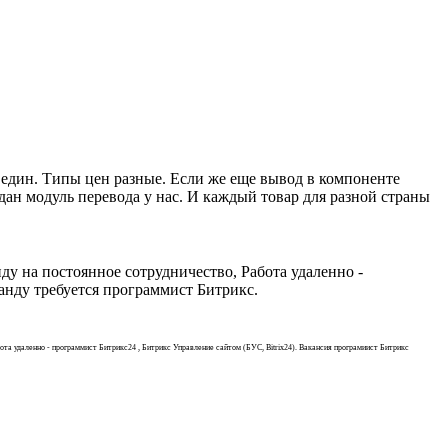
к един. Типы цен разные. Если же еще вывод в компоненте
дан модуль перевода у нас. И каждый товар для разной страны
у на постоянное сотрудничество, Работа удаленно -
анду требуется программист Битрикс.
та удаленно - программист Битрикс24 , Битрикс Управление сайтом (БУС, Bitrix24). Вакансия програмиист Битрикс