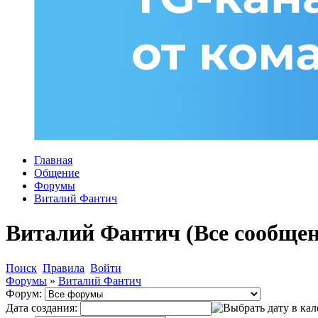
Главная
Общение
Форумы
Виталий Фантич
Виталий Фантич (Все сообщен
Поиск
Правила
Войти
Форумы
»
Виталий Фантич
Форум:
Дата создания: