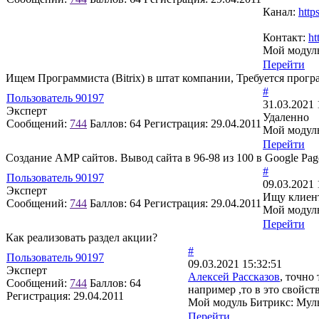
Канал:
http
Контакт:
ht
Мой модуль
Перейти
Ищем Программиста (Bitrix) в штат компании, Требуется прог
#
Пользователь 90197
31.03.2021 
Эксперт
Удаленно
Сообщений:
744
Баллов:
64
Регистрация:
29.04.2011
Мой модуль
Перейти
Создание AMP сайтов. Вывод сайта в 96-98 из 100 в Google Pag
#
Пользователь 90197
09.03.2021 
Эксперт
Ищу клиент
Сообщений:
744
Баллов:
64
Регистрация:
29.04.2011
Мой модуль
Перейти
Как реализовать раздел акции?
#
Пользователь 90197
09.03.2021 15:32:51
Эксперт
Алексей Рассказов
, точно
Сообщений:
744
Баллов:
64
например ,то в это свойст
Регистрация:
29.04.2011
Мой модуль Битрикс: Мул
Перейти