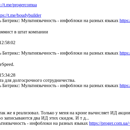
s://t.me/progercomua
tps://t.me/boudybuilder
 Битрикс: Мультиязычность - инфоблоки на разных языках
https
раммист в штат компании
12:58:02
 Битрикс: Мультиязычность - инфоблоки на разных языках
https
eSpeed.
15:34:28
а для долгосрочного сотрудничества.
 Битрикс: Мультиязычность - инфоблоки на разных языках
https
 так же я реализовал. Только у меня на кроне вычисляет ИД акции
во записываются два ИД этих скидок. И т д...
ьтиязычность - инфоблоки на разных языках
https://proger.com.ua