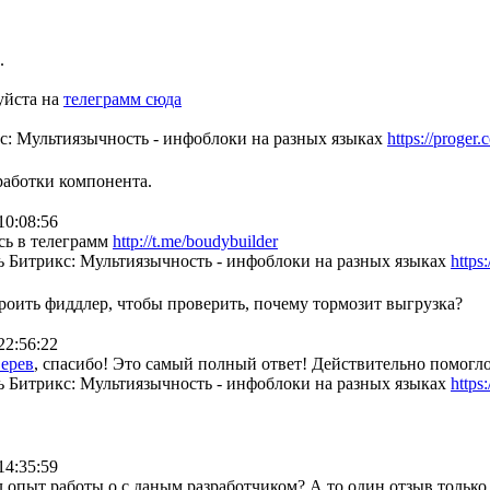
.
уйста на
телеграмм сюда
с: Мультиязычность - инфоблоки на разных языках
https://proger
работки компонента.
10:08:56
сь в телеграмм
http://t.me/boudybuilder
 Битрикс: Мультиязычность - инфоблоки на разных языках
https
строить фиддлер, чтобы проверить, почему тормозит выгрузка?
22:56:22
ерев
, спасибо! Это самый полный ответ! Действительно помог
 Битрикс: Мультиязычность - инфоблоки на разных языках
https
14:35:59
л опыт работы о с даным разработчиком? А то один отзыв только 