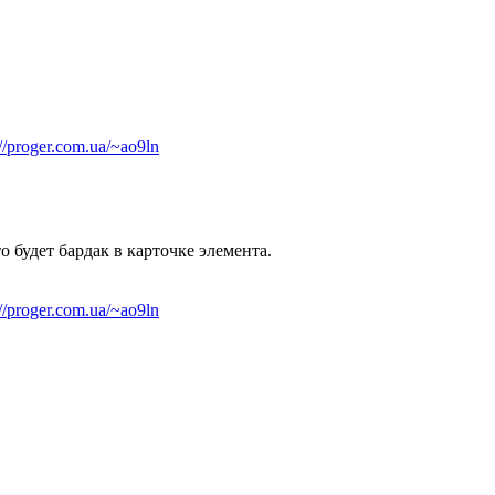
://proger.com.ua/~ao9ln
о будет бардак в карточке элемента.
://proger.com.ua/~ao9ln