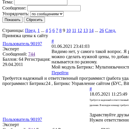
Тема:
Сообщение:
Упорядочить:
Страницы:
Пред.
1
...
4
5
6
7
8
9
10
11
12
13
14
...
26
След.
Привязка цены к сайту
#
Пользователь 90197
01.06.2021 23:41:03
Эксперт
Видимо нет, у самого такой вопрос. Я
Сообщений:
744
можно сделать нужной цены, то добавл
Баллов:
64
Регистрация:
называется по разному.
29.04.2011
Мой модуль Битрикс: Мультиязычность
Перейти
Требуется надежный и ответственный программист (работа уда
программист Битрикс24 , Битрикс Управление сайтом (БУС, Bit
#
18.05.2021 11:25:49
Требуется надежный и ответственный п
удаленно. В молодую команду требует
Здравствуйте друзья
Пользователь 90197
Нужен ответственн
Эксперт