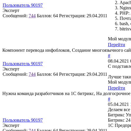
Apache
Пользователь 90197
Nginx:
Эксперт
PHP: 
Сообщений:
744
Баллов:
64
Регистрация:
29.04.2011
Почта
bash, 
bitri
Мой модуль
Перейти
Компонент перевода инфоблоков, Создание многоязычного сайт
#
08.04.2021 
Пользователь 90197
С подставл
Эксперт
Сообщений:
744
Баллов:
64
Регистрация:
29.04.2011
Лучше таки
Мой модуль
Перейти
Нужна команда разработчиков на 1С битрикс, На долгосрочное
#
05.04.2021 
Делаем все
Битрикс У
Пользователь 90197
Битрикс 24
Эксперт
1С Предпр
Сообщений:
744
Баллов:
64
Регистрация:
29.04.2011