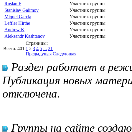
Ruslan F
Участник группы
Stanislav Galimov
Участник группы
Miquel García
Участник группы
Leffler Hirthe
Участник группы
Andrew K
Участник группы
Aleksandr Kashtanov
Участник группы
Страницы:
Всего:
401
1
2
3
4
5
...
21
Предыдущая
Следующая
Раздел работает в режи
Публикация новых матери
отключена.
Группы на сайте созда