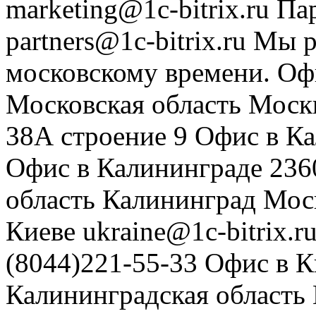
marketing@1c-bitrix.ru
Па
partners@1c-bitrix.ru
Мы р
московскому времени.
Оф
Московская область
Моск
38А строение 9
Офис в К
Офис в Калининграде
236
область
Калининград
Мос
Киеве
ukraine@1c-bitrix.r
(8044)221-55-33
Офис в К
Калининградская область