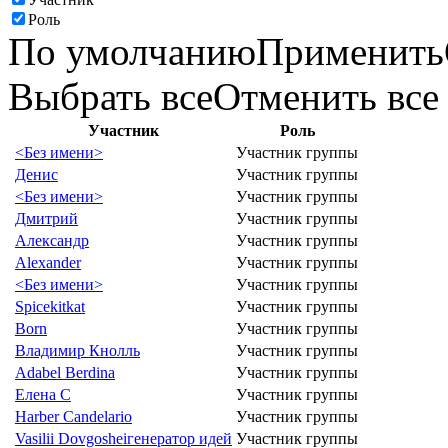
Роль
По умолчанию
Применить
Выбрать все
Отменить все
Участник
Роль
<Без имени>
Участник группы
Денис
Участник группы
<Без имени>
Участник группы
Дмитрий
Участник группы
Александр
Участник группы
Alexander
Участник группы
<Без имени>
Участник группы
Spicekitkat
Участник группы
Born
Участник группы
Владимир Кнолль
Участник группы
Adabel Berdina
Участник группы
Елена C
Участник группы
Harber Candelario
Участник группы
Vasilii Dovgoshei
генератор идей
Участник группы