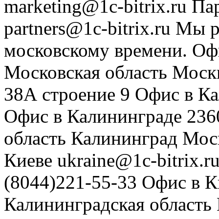
marketing@1c-bitrix.ru
Па
partners@1c-bitrix.ru
Мы р
московскому времени.
Оф
Московская область
Моск
38А строение 9
Офис в К
Офис в Калининграде
236
область
Калининград
Мос
Киеве
ukraine@1c-bitrix.r
(8044)221-55-33
Офис в К
Калининградская область