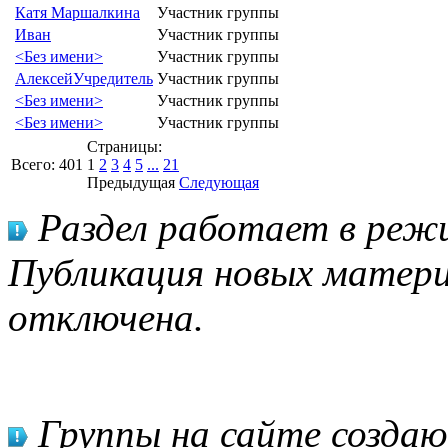
Катя Маршалкина
Участник группы
Иван
Участник группы
<Без имени>
Участник группы
Алексей
Учредитель
Участник группы
<Без имени>
Участник группы
<Без имени>
Участник группы
Страницы:
Всего:
401
1
2
3
4
5
...
21
Предыдущая
Следующая
Раздел работает в режи
Публикация новых матери
отключена.
Группы на сайте созда