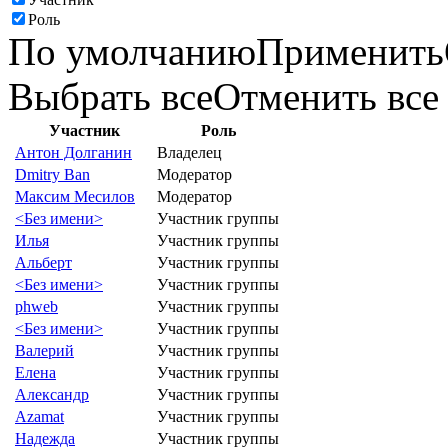
Роль
По умолчанию
Применить
Выбрать все
Отменить все
Участник
Роль
Антон Долганин
Владелец
Dmitry Ban
Модератор
Максим Месилов
Модератор
<Без имени>
Участник группы
Илья
Участник группы
Альберт
Участник группы
<Без имени>
Участник группы
phweb
Участник группы
<Без имени>
Участник группы
Валерий
Участник группы
Елена
Участник группы
Александр
Участник группы
Azamat
Участник группы
Надежда
Участник группы