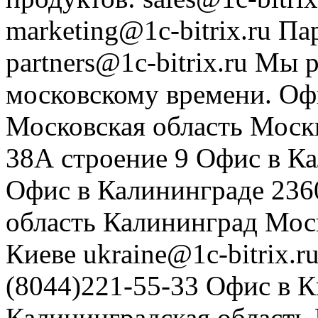
marketing@1c-bitrix.ru
Па
partners@1c-bitrix.ru
Мы р
московскому времени.
Оф
Московская область
Моск
38А строение 9
Офис в К
Офис в Калининграде
236
область
Калининград
Мос
Киеве
ukraine@1c-bitrix.r
(8044)221-55-33
Офис в К
Калининградская область