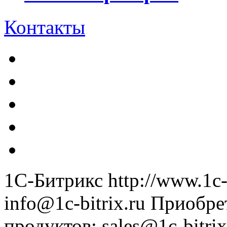
Контакты
1С-Битрикс
http://www.1c-
info@1c-bitrix.ru
Приобре
продуктов
:
sales@1c-bitrix