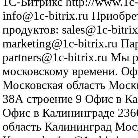
1С-Битрикс
http://www.1c-
info@1c-bitrix.ru
Приобре
продуктов
:
sales@1c-bitrix
marketing@1c-bitrix.ru
Па
partners@1c-bitrix.ru
Мы р
московскому времени.
Оф
Московская область
Моск
38А строение 9
Офис в К
Офис в Калининграде
236
область
Калининград
Мос