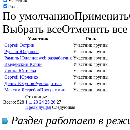
Участник
Роль
По умолчанию
Применить
Выбрать все
Отменить все
Участник
Роль
Сергей Эстрин
Участник группы
Руслан Юлдашев
Участник группы
Рамиль Юналиев
web разработчик
Участник группы
Введенский Юрий
Участник группы
Ирина Юртаева
Участник группы
Сергей Юрченко
Участник группы
Денис Юсупов
Руководитель
Участник группы
Максим Ястребов
Программист
Участник группы
Страницы:
Всего:
528
1
...
23
24
25
26
27
Предыдущая
Следующая
Раздел работает в режи