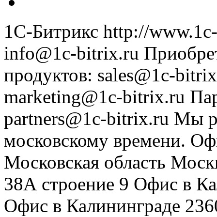
1С-Битрикс
http://www.1c-
info@1c-bitrix.ru
Приобре
продуктов
:
sales@1c-bitrix
marketing@1c-bitrix.ru
Па
partners@1c-bitrix.ru
Мы р
московскому времени.
Оф
Московская область
Моск
38А строение 9
Офис в К
Офис в Калининграде
236