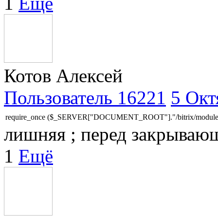
1
Ещё
Котов Алексей
Пользователь 16221
5 Окт
require_once ($_SERVER["DOCUMENT_ROOT"]."/bitrix/modules/ma
лишняя ; перед закрывающ
1
Ещё