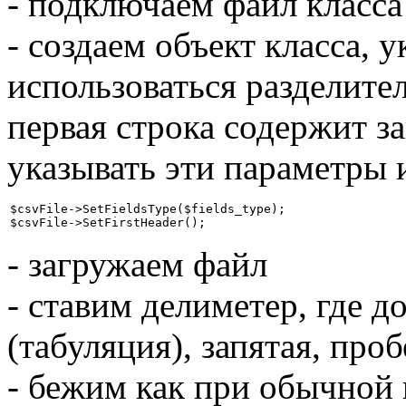
- подключаем файл класса
- создаем объект класса, у
использоваться разделител
первая строка содержит за
указывать эти параметры 
$csvFile->SetFieldsType($fields_type);

$csvFile->SetFirstHeader();
- загружаем файл
- ставим делиметер, где д
(табуляция), запятая, проб
- бежим как при обычной