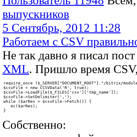
Пользователь 11948
Всем
выпускников
5 Сентябрь, 2012 11:28
Работаем с CSV правильн
Не так давно я писал пост
XML
. Пришло время CSV,
require_once ($_SERVER["DOCUMENT_ROOT"]."/bitrix/module
$csvFile = new CCSVData('R', true);

$csvFile->LoadFile($_FILES['csv']['tmp_name']);

$csvFile->SetDelimiter(',');

while ($arRes = $csvFile->Fetch()) {

   ec($arRes);

}
Собственно: