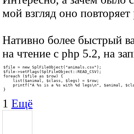
мой взгляд оно повторяет
Нативно более быстрый ва
на чтение с php 5.2, на зап
$file = new SplFileObject("animals.csv");

$file->setFlags(SplFileObject::READ_CSV);

foreach ($file as $row) {

    list($animal, $class, $legs) = $row;

    printf("A %s is a %s with %d legs\n", $animal, $cla
}
1
Ещё