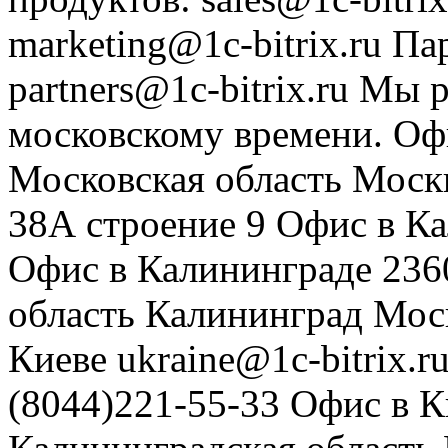
marketing@1c-bitrix.ru
Па
partners@1c-bitrix.ru
Мы р
московскому времени.
Оф
Московская область
Моск
38А строение 9
Офис в К
Офис в Калининграде
236
область
Калининград
Мос
Киеве
ukraine@1c-bitrix.r
(8044)221-55-33
Офис в К