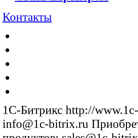
Контакты
1С-Битрикс
http://www.1c-
info@1c-bitrix.ru
Приобре
продуктов
:
sales@1c-bitrix