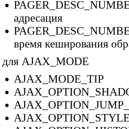
PAGER_DESC_NUMBERI
адресация
PAGER_DESC_NUMBER
время кеширования обр
для AJAX_MODE
AJAX_MODE_TIP
AJAX_OPTION_SHAD
AJAX_OPTION_JUMP_
AJAX_OPTION_STYLE