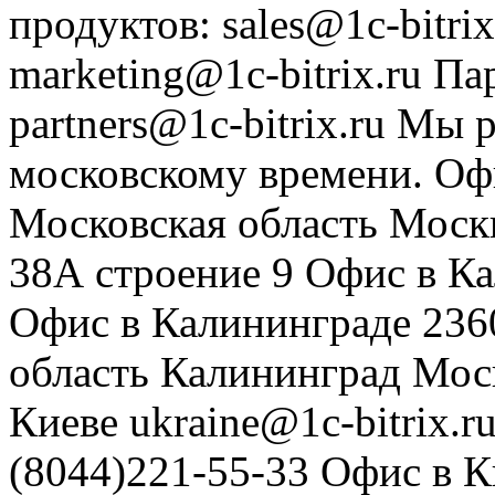
продуктов
:
sales@1c-bitrix
marketing@1c-bitrix.ru
Па
partners@1c-bitrix.ru
Мы р
московскому времени.
Оф
Московская область
Моск
38А строение 9
Офис в К
Офис в Калининграде
236
область
Калининград
Мос
Киеве
ukraine@1c-bitrix.r
(8044)221-55-33
Офис в К