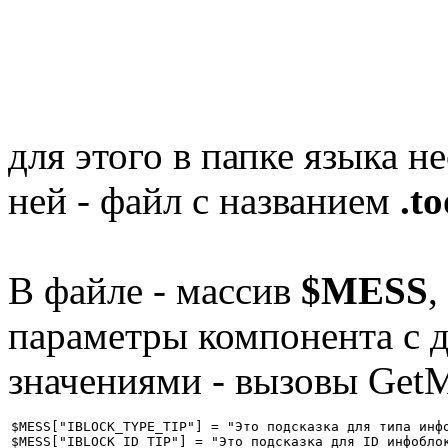
для этого в папке языка 
ней - файл с названием
.t
В файле - массив
$MESS
,
параметры компонента c 
значениями - вызовы GetM
$MESS["IBLOCK_TYPE_TIP"] = "Это подсказка для типа инфо
$MESS["IBLOCK_ID_TIP"] = "Это подсказка для ID инфоблок