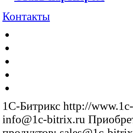
Контакты
1С-Битрикс
http://www.1c-
info@1c-bitrix.ru
Приобре
продуктов
:
sales@1c-bitrix