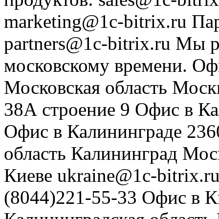
marketing@1c-bitrix.ru
Па
partners@1c-bitrix.ru
Мы р
московскому времени.
Оф
Московская область
Моск
38А строение 9
Офис в К
Офис в Калининграде
236
область
Калининград
Мос
Киеве
ukraine@1c-bitrix.r
(8044)221-55-33
Офис в К