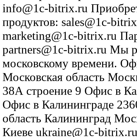
info@1c-bitrix.ru
Приобре
продуктов
:
sales@1c-bitrix
marketing@1c-bitrix.ru
Па
partners@1c-bitrix.ru
Мы р
московскому времени.
Оф
Московская область
Моск
38А строение 9
Офис в К
Офис в Калининграде
236
область
Калининград
Мос
Киеве
ukraine@1c-bitrix.r