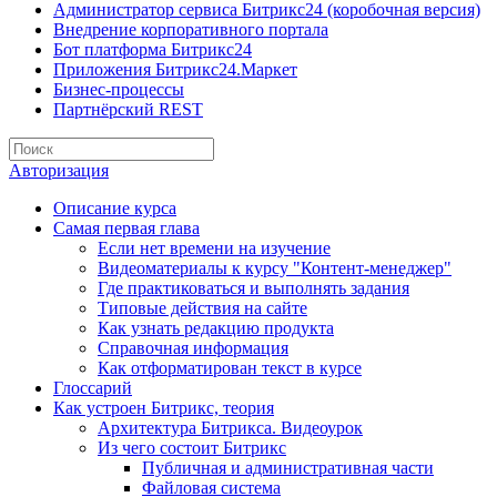
Администратор сервиса Битрикс24 (коробочная версия)
Внедрение корпоративного портала
Бот платформа Битрикс24
Приложения Битрикс24.Маркет
Бизнес-процессы
Партнёрский REST
Авторизация
Описание курса
Самая первая глава
Если нет времени на изучение
Видеоматериалы к курсу "Контент-менеджер"
Где практиковаться и выполнять задания
Типовые действия на сайте
Как узнать редакцию продукта
Справочная информация
Как отформатирован текст в курсе
Глоссарий
Как устроен Битрикс, теория
Архитектура Битрикса. Видеоурок
Из чего состоит Битрикс
Публичная и административная части
Файловая система