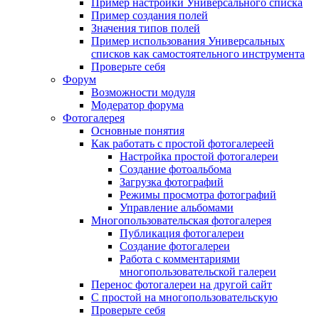
Пример настройки Универсального списка
Пример создания полей
Значения типов полей
Пример использования Универсальных
списков как самостоятельного инструмента
Проверьте себя
Форум
Возможности модуля
Модератор форума
Фотогалерея
Основные понятия
Как работать с простой фотогалереей
Настройка простой фотогалереи
Создание фотоальбома
Загрузка фотографий
Режимы просмотра фотографий
Управление альбомами
Многопользовательская фотогалерея
Публикация фотогалереи
Создание фотогалереи
Работа с комментариями
многопользовательской галереи
Перенос фотогалереи на другой сайт
С простой на многопользовательскую
Проверьте себя